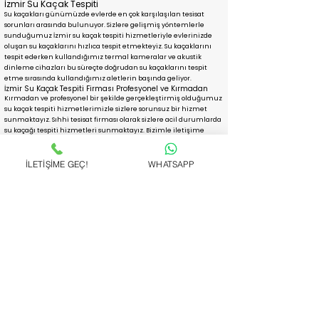
İzmir Su Kaçak Tespiti
Su kaçakları günümüzde evlerde en çok karşılaşılan tesisat
sorunları arasında bulunuyor. Sizlere gelişmiş yöntemlerle
sunduğumuz İzmir su kaçak tespiti hizmetleriyle evlerinizde
oluşan su kaçaklarını hızlıca tespit etmekteyiz. Su kaçaklarını
tespit ederken kullandığımız termal kameralar ve akustik
dinleme cihazları bu süreçte doğrudan su kaçaklarını tespit
etme sırasında kullandığımız aletlerin başında geliyor.
İzmir Su Kaçak Tespiti Firması Profesyonel ve Kırmadan
Kırmadan ve profesyonel bir şekilde gerçekleştirmiş olduğumuz
su kaçak tespiti hizmetlerimizle sizlere sorunsuz bir hizmet
sunmaktayız. Sıhhi tesisat firması olarak sizlere acil durumlarda
su kaçağı tespiti hizmetleri sunmaktayız. Bizimle iletişime
geçerek randevu talebin de bulunabilir, sonrasında
hizmetlerimizden yararlanabilirsiniz.
İLETİŞİME GEÇ!
WHATSAPP
Robotla Tıkanıklık Açma
Pimaş, gider, lavabo, tuvalet ve kanalizasyon
tıkanıklıkları her kesiminden insanın karşılaşacağı
temel sorunlar arasında yer alır. Bu tıkanıklıklar bazen
sizi bazen alt komşunuzu bazen de bütün binayı
etkileyebilecek boyutta olabilir. Tıkanma nedeniyle
yaşadığınız mağduriyeti gidermek için firmamızdan 7
gün 24 saat hizmet alabilirsiniz. robotla tıkanıklık
açma başta olmak üzere birçok farklı teknikle her türlü
tıkanıklığı dakikalar içerisinde açıyoruz.
Robot Kullanarak Tıkanıklık Açma