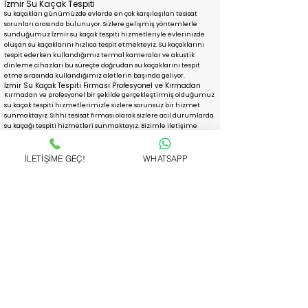
İzmir Su Kaçak Tespiti
Su kaçakları günümüzde evlerde en çok karşılaşılan tesisat
sorunları arasında bulunuyor. Sizlere gelişmiş yöntemlerle
sunduğumuz İzmir su kaçak tespiti hizmetleriyle evlerinizde
oluşan su kaçaklarını hızlıca tespit etmekteyiz. Su kaçaklarını
tespit ederken kullandığımız termal kameralar ve akustik
dinleme cihazları bu süreçte doğrudan su kaçaklarını tespit
etme sırasında kullandığımız aletlerin başında geliyor.
İzmir Su Kaçak Tespiti Firması Profesyonel ve Kırmadan
Kırmadan ve profesyonel bir şekilde gerçekleştirmiş olduğumuz
su kaçak tespiti hizmetlerimizle sizlere sorunsuz bir hizmet
sunmaktayız. Sıhhi tesisat firması olarak sizlere acil durumlarda
su kaçağı tespiti hizmetleri sunmaktayız. Bizimle iletişime
geçerek randevu talebin de bulunabilir, sonrasında
hizmetlerimizden yararlanabilirsiniz.
İLETİŞİME GEÇ!
WHATSAPP
Robotla Tıkanıklık Açma
Pimaş, gider, lavabo, tuvalet ve kanalizasyon
tıkanıklıkları her kesiminden insanın karşılaşacağı
temel sorunlar arasında yer alır. Bu tıkanıklıklar bazen
sizi bazen alt komşunuzu bazen de bütün binayı
etkileyebilecek boyutta olabilir. Tıkanma nedeniyle
yaşadığınız mağduriyeti gidermek için firmamızdan 7
gün 24 saat hizmet alabilirsiniz. robotla tıkanıklık
açma başta olmak üzere birçok farklı teknikle her türlü
tıkanıklığı dakikalar içerisinde açıyoruz.
Robot Kullanarak Tıkanıklık Açma