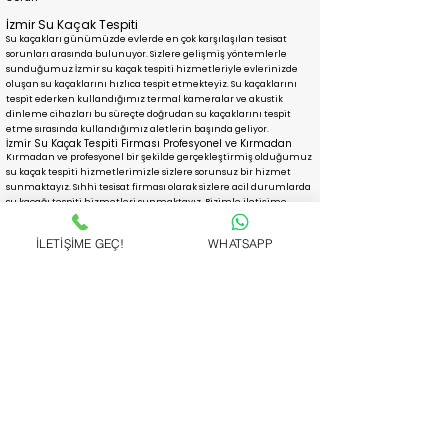
İzmir Su Kaçak Tespiti
Su kaçakları günümüzde evlerde en çok karşılaşılan tesisat
sorunları arasında bulunuyor. Sizlere gelişmiş yöntemlerle
sunduğumuz İzmir su kaçak tespiti hizmetleriyle evlerinizde
oluşan su kaçaklarını hızlıca tespit etmekteyiz. Su kaçaklarını
tespit ederken kullandığımız termal kameralar ve akustik
dinleme cihazları bu süreçte doğrudan su kaçaklarını tespit
etme sırasında kullandığımız aletlerin başında geliyor.
İzmir Su Kaçak Tespiti Firması Profesyonel ve Kırmadan
Kırmadan ve profesyonel bir şekilde gerçekleştirmiş olduğumuz
su kaçak tespiti hizmetlerimizle sizlere sorunsuz bir hizmet
sunmaktayız. Sıhhi tesisat firması olarak sizlere acil durumlarda
su kaçağı tespiti hizmetleri sunmaktayız. Bizimle iletişime
geçerek randevu talebin de bulunabilir, sonrasında
hizmetlerimizden yararlanabilirsiniz.
İLETİŞİME GEÇ!
WHATSAPP
Robotla Tıkanıklık Açma
Pimaş, gider, lavabo, tuvalet ve kanalizasyon
tıkanıklıkları her kesiminden insanın karşılaşacağı
temel sorunlar arasında yer alır. Bu tıkanıklıklar bazen
sizi bazen alt komşunuzu bazen de bütün binayı
etkileyebilecek boyutta olabilir. Tıkanma nedeniyle
yaşadığınız mağduriyeti gidermek için firmamızdan 7
gün 24 saat hizmet alabilirsiniz. robotla tıkanıklık
açma başta olmak üzere birçok farklı teknikle her türlü
tıkanıklığı dakikalar içerisinde açıyoruz.